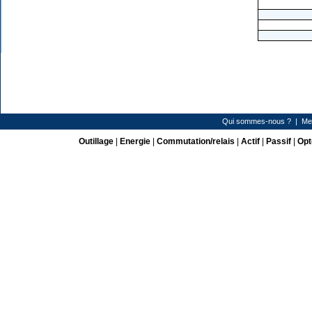
Qui sommes-nous ?
|
Me
Outillage
|
Energie
|
Commutation/relais
|
Actif
|
Passif
|
Opt