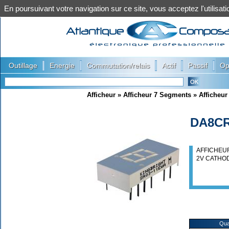
En poursuivant votre navigation sur ce site, vous acceptez l'utilis
|
|
|
|
|
Outillage
Energie
Commutation/relais
Actif
Passif
Op
Afficheur
»
Afficheur 7 Segments
»
Afficheu
DA8C
AFFICHEU
2V CATHO
Qua