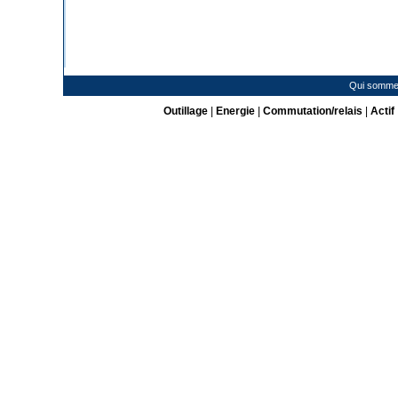
Qui somme
Outillage
|
Energie
|
Commutation/relais
|
Actif