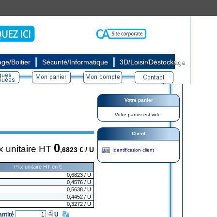
|
|
ge/Boitier
Sécurité/Informatique
3D/Loisir/Déstockage
Votre panier
Votre panier est vide.
Client
0
x unitaire HT
,6823
€ / U
Identification client
Prix unitaire HT en €
0,6823
/ U
0,4576
/ U
0,5638
/ U
0,4452
/ U
0,3272
/ U
antité
U