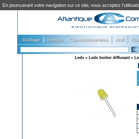
En poursuivant votre navigation sur ce site, vous acceptez l'utilis
|
|
|
|
Outillage
Energie
Commutation/relais
Actif
Pas
Leds
»
Leds boitier diffusant
»
Le