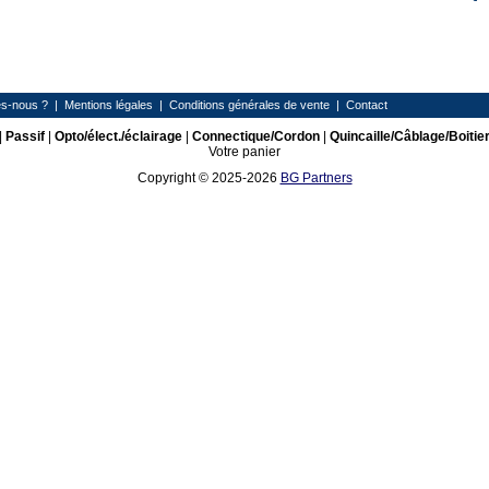
s-nous ?
|
Mentions légales
|
Conditions générales de vente
|
Contact
|
Passif
|
Opto/élect./éclairage
|
Connectique/Cordon
|
Quincaille/Câblage/Boitie
Votre panier
Copyright © 2025-2026
BG Partners