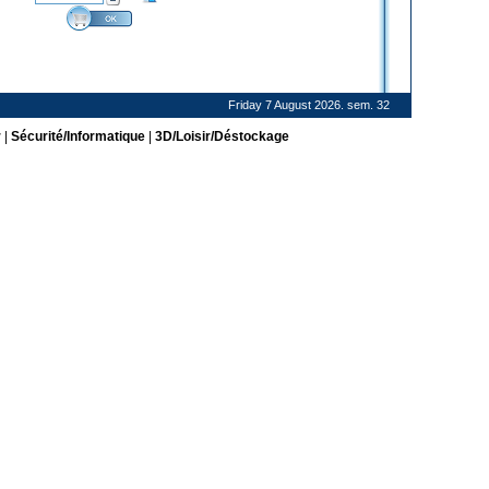
Friday 7 August 2026. sem. 32
r
|
Sécurité/Informatique
|
3D/Loisir/Déstockage