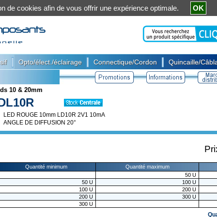
ation de cookies afin de vous offrir une expérience optimale.
OK
|
|
|
sif
Opto/élect./éclairage
Connectique/Cordon
Quincaille/Câbla
ds 10 & 20mm
DL10R
LED ROUGE 10mm LD10R 2V1 10mA
ANGLE DE DIFFUSION 20°
Pri
Quantité minimum
Quantité maximum
50
U
50
U
100
U
100
U
200
U
200
U
300
U
300
U
Qu