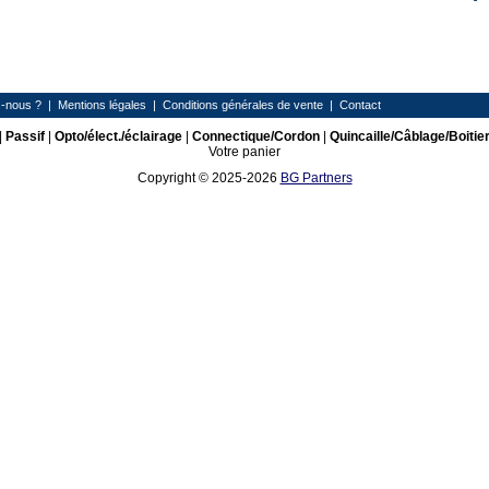
-nous ?
|
Mentions légales
|
Conditions générales de vente
|
Contact
|
Passif
|
Opto/élect./éclairage
|
Connectique/Cordon
|
Quincaille/Câblage/Boitie
Votre panier
Copyright © 2025-2026
BG Partners