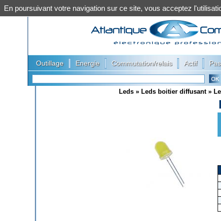
En poursuivant votre navigation sur ce site, vous acceptez l'utilis
|
|
|
|
Outillage
Energie
Commutation/relais
Actif
Pas
Leds
»
Leds boitier diffusant
»
Le