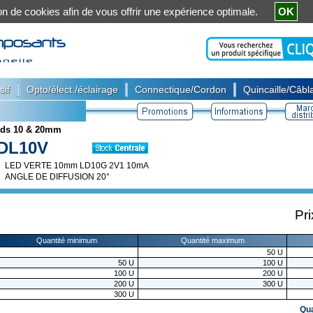
ation de cookies afin de vous offrir une expérience optimale.
OK
|
|
|
sif
Opto/élect./éclairage
Connectique/Cordon
Quincaille/Câbla
ds 10 & 20mm
DL10V
LED VERTE 10mm LD10G 2V1 10mA
ANGLE DE DIFFUSION 20°
Pri
Quantité minimum
Quantité maximum
50
U
50
U
100
U
100
U
200
U
200
U
300
U
300
U
Qu