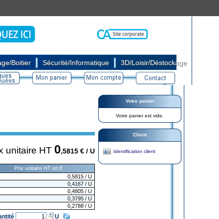
|
|
ge/Boitier
Sécurité/Informatique
3D/Loisir/Déstockage
Votre panier
Votre panier est vide.
Client
0
x unitaire HT
,5815
€ / U
Identification client
Prix unitaire HT en €
0,5815
/ U
0,4167
/ U
0,4805
/ U
0,3795
/ U
0,2788
/ U
antité
U