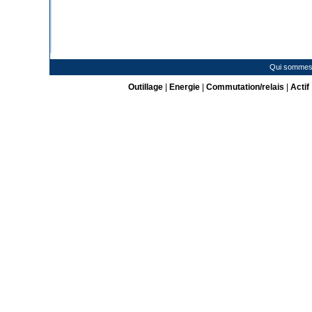
Qui sommes
Outillage
|
Energie
|
Commutation/relais
|
Actif