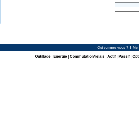
Qui sommes-nous ?
|
Men
Outillage
|
Energie
|
Commutation/relais
|
Actif
|
Passif
|
Opt