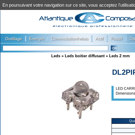
En poursuivant votre navigation sur ce site, vous acceptez l'utilis
|
|
|
|
|
Outillage
Energie
Commutation/relais
Actif
Passif
Op
Leds
»
Leds boitier diffusant
»
Leds 2 mm
DL2PI
LED CARRE
Dimension
Qua