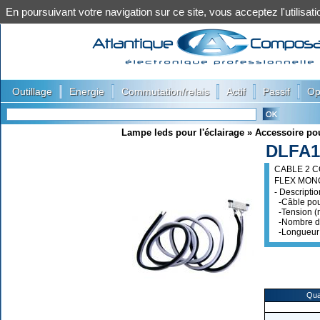
En poursuivant votre navigation sur ce site, vous acceptez l'utilis
|
|
|
|
|
Outillage
Energie
Commutation/relais
Actif
Passif
Op
Lampe leds pour l'éclairage
»
Accessoire pou
DLFA1
CABLE 2 
FLEX MON
- Descriptio
-Câble pou
-Tension (
-Nombre de
-Longueur 
Qua