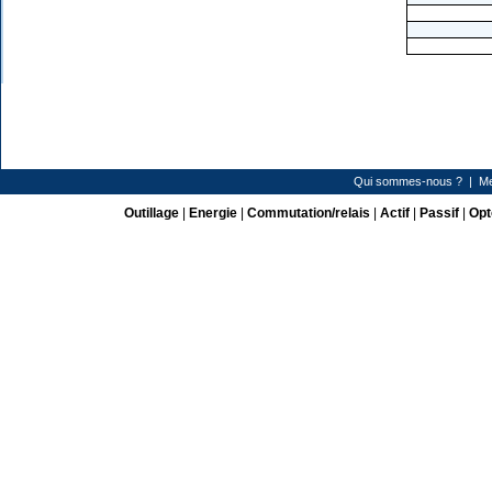
Qui sommes-nous ?
|
Me
Outillage
|
Energie
|
Commutation/relais
|
Actif
|
Passif
|
Opt