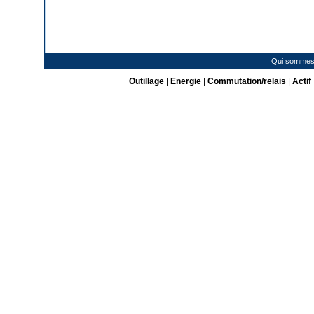
Qui sommes
Outillage
|
Energie
|
Commutation/relais
|
Actif