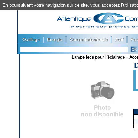
En poursuivant votre navigation sur ce site, vous acceptez l'utilis
|
|
|
|
Outillage
Energie
Commutation/relais
Actif
Pas
Lampe leds pour l'éclairage
»
Acce