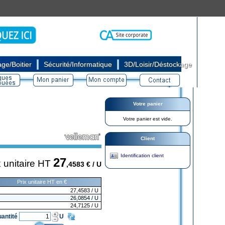
|
|
ge/Boitier
Sécurité/Informatique
3D/Loisir/Déstockage
Votre panier
Votre panier est vide.
Client
Identification client
27
x unitaire HT
,4583
€ / U
Prix unitaire HT en €
27,4583
/ U
26,0854
/ U
24,7125
/ U
antité
U