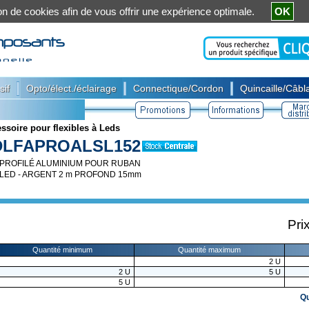
ation de cookies afin de vous offrir une expérience optimale.
OK
|
|
|
sif
Opto/élect./éclairage
Connectique/Cordon
Quincaille/Câbla
ssoire pour flexibles à Leds
DLFAPROALSL152
PROFILÉ ALUMINIUM POUR RUBAN
LED - ARGENT 2 m PROFOND 15mm
Pri
Quantité minimum
Quantité maximum
2
U
2
U
5
U
5
U
Qu