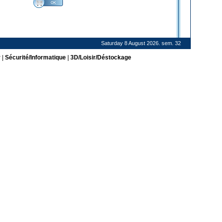
Saturday 8 August 2026. sem. 32
r
|
Sécurité/Informatique
|
3D/Loisir/Déstockage