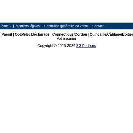
-nous ?
|
Mentions légales
|
Conditions générales de vente
|
Contact
|
Passif
|
Opto/élect./éclairage
|
Connectique/Cordon
|
Quincaille/Câblage/Boitie
Votre panier
Copyright © 2025-2026
BG Partners