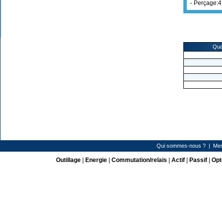
- Perçage:
Qua
Qui sommes-nous ?
|
Men
Outillage
|
Energie
|
Commutation/relais
|
Actif
|
Passif
|
Opt