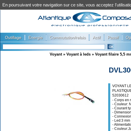
En poursuivant votre navigation sur ce site, vous acceptez l'utilis
|
|
|
|
|
Outillage
Energie
Commutation/relais
Actif
Passif
Op
Voyant
»
Voyant à leds
»
Voyant filaire 5,5 
DVL30
VOYANT LE
PLASTIQU
52030612
- Corps en 
- Couleur: N
- Courant t
- Dimension
- Connexio
- Led:3 mm
- Alimentat
- Couleur: