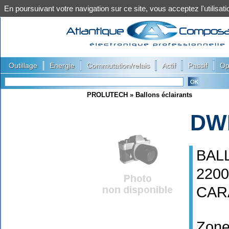
En poursuivant votre navigation sur ce site, vous acceptez l'utilis
|
|
|
|
|
Outillage
Energie
Commutation/relais
Actif
Passif
Op
PROLUTECH
»
Ballons éclairants
DW
BAL
220
CAR
Zone