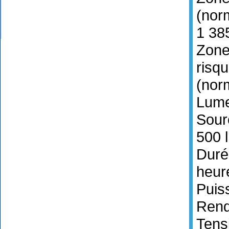
(nor
1 38
Zone 
risq
(nor
Lume
Sourc
500 
Duré
heur
Puis
Rend
Tens