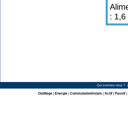
Alim
: 1,
Qui sommes-nous ?
Outillage
|
Energie
|
Commutation/relais
|
Actif
|
Passif
|