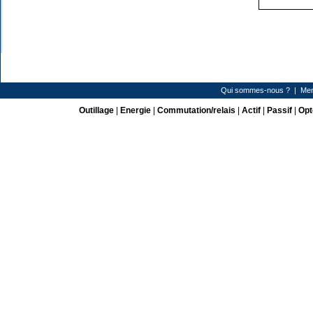
Qui sommes-nous ?
|
Men
Outillage
|
Energie
|
Commutation/relais
|
Actif
|
Passif
|
Opt