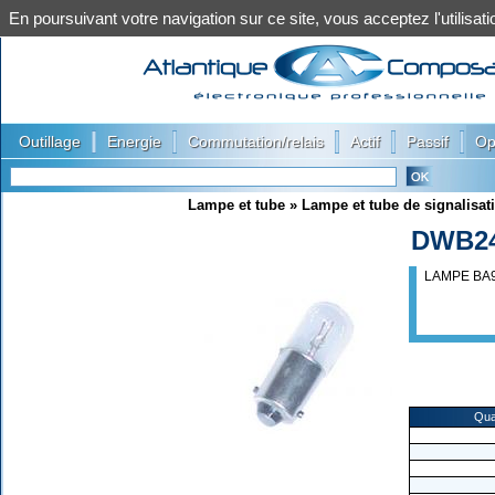
En poursuivant votre navigation sur ce site, vous acceptez l'utilis
|
|
|
|
|
Outillage
Energie
Commutation/relais
Actif
Passif
Op
Lampe et tube
»
Lampe et tube de signalisat
DWB2
LAMPE BA9
Qua