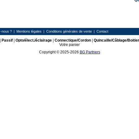
Qu
-nous ?
|
Mentions légales
|
Conditions générales de vente
|
Contact
|
Passif
|
Opto/élect./éclairage
|
Connectique/Cordon
|
Quincaille/Câblage/Boitie
Votre panier
Copyright © 2025-2026
BG Partners