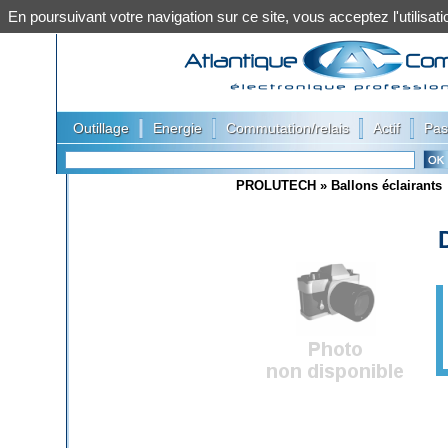
En poursuivant votre navigation sur ce site, vous acceptez l'utilis
|
|
|
|
Outillage
Energie
Commutation/relais
Actif
Pas
PROLUTECH
»
Ballons éclairants