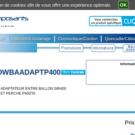
ation de cookies afin de vous offrir une expérience optimale.
OK
|
|
|
sif
Opto/élect./éclairage
Connectique/Cordon
Quincaille/Câbla
Informat
DWBAADAPTP400
ADAPTATEUR ENTRE BALLON SIR400
ET PERCHE P400TA
Pri