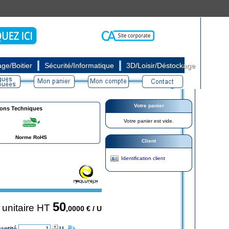
|
|
ge/Boitier
Sécurité/Informatique
3D/Loisir/Déstockage
Votre panier
ions Techniques
Votre panier est vide.
Norme RoHS
Client
Identification client
50
x unitaire HT
,0000
€ / U