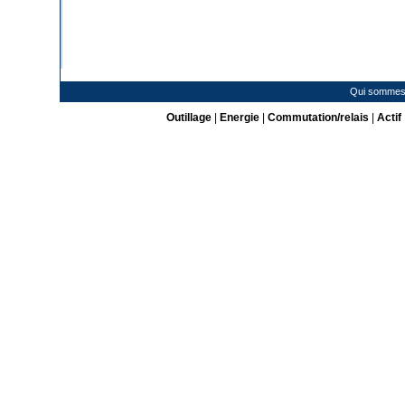
Qui sommes
Outillage
|
Energie
|
Commutation/relais
|
Actif