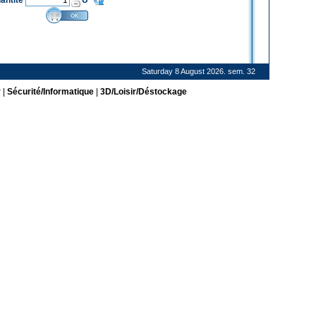
antité
U
Saturday 8 August 2026. sem. 32
r
|
Sécurité/Informatique
|
3D/Loisir/Déstockage