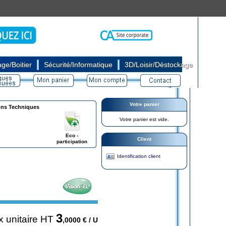
|
|
ge/Boitier
Sécurité/Informatique
3D/Loisir/Déstockage
Votre panier
ons Techniques
Votre panier est vide.
Eco -
Client
participation
Identification client
3
x unitaire HT
,0000
€ / U