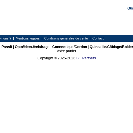
Qu
-nous ?
|
Mentions légales
|
Conditions générales de vente
|
Contact
|
Passif
|
Opto/élect./éclairage
|
Connectique/Cordon
|
Quincaille/Câblage/Boitie
Votre panier
Copyright © 2025-2026
BG Partners