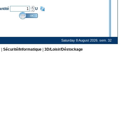
antité
U
Saturday 8 August 2026. sem. 32
r
|
Sécurité/Informatique
|
3D/Loisir/Déstockage