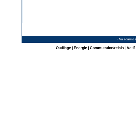
Qui sommes
Outillage
|
Energie
|
Commutation/relais
|
Actif