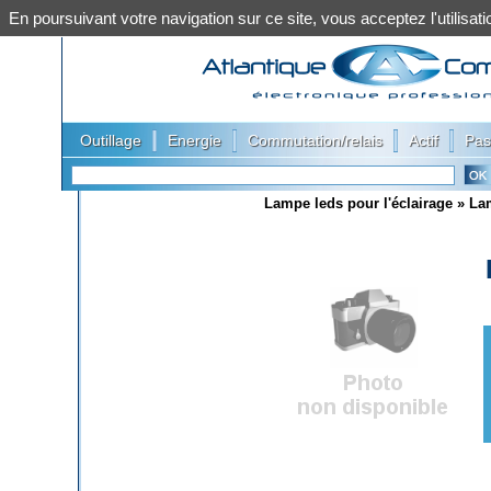
En poursuivant votre navigation sur ce site, vous acceptez l'utilis
|
|
|
|
Outillage
Energie
Commutation/relais
Actif
Pas
Lampe leds pour l'éclairage
»
La