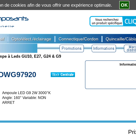
ation de cookies afin de vous offrir une expérience optimale.
OK
|
|
|
sif
Opto/élect./éclairage
Connectique/Cordon
Quincaille/Câbla
mpe à Leds GU10, E27, G24 & G9
Informati
DWG97920
Ampoule LED G9 2W 3000°K
Angle: 160° Variable: NON
ARRET
Pri