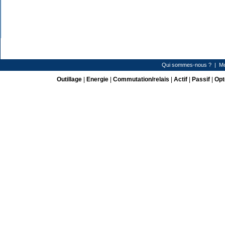
Qui sommes-nous ?
|
Me
Outillage
|
Energie
|
Commutation/relais
|
Actif
|
Passif
|
Opt