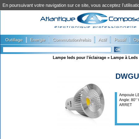
En poursuivant votre navigation sur ce site, vous acceptez l'utilis
|
|
|
|
|
Outillage
Energie
Commutation/relais
Actif
Passif
Op
Lampe leds pour l'éclairage
»
Lampe à Leds 
DWGU1
Ampoule L
Angle: 80° 
ARRET