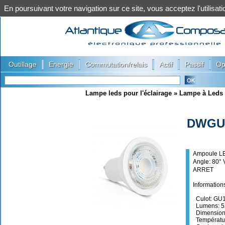
En poursuivant votre navigation sur ce site, vous acceptez l'utilis
|
|
|
|
|
Outillage
Energie
Commutation/relais
Actif
Passif
Op
Lampe leds pour l'éclairage
»
Lampe à Leds 
DWGU
Ampoule L
Angle: 80° 
ARRET
Information
Culot: GU
Lumens: 5
Dimension
Températur