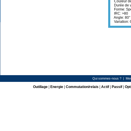
Couleur de
Durée de v
Forme: Sp
IRC: >80
Angle: 80°
Variation: 
Qui sommes-nous ?
|
Men
Outillage
|
Energie
|
Commutation/relais
|
Actif
|
Passif
|
Opt