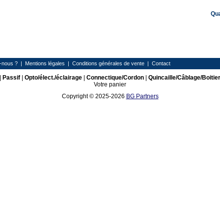
Qu
-nous ?
|
Mentions légales
|
Conditions générales de vente
|
Contact
|
Passif
|
Opto/élect./éclairage
|
Connectique/Cordon
|
Quincaille/Câblage/Boitie
Votre panier
Copyright © 2025-2026
BG Partners