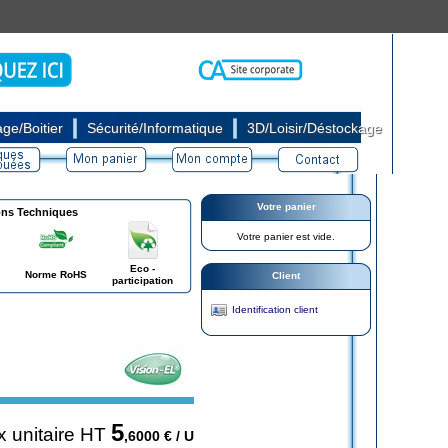
|
|
ge/Boitier
Sécurité/Informatique
3D/Loisir/Déstockage
Votre panier
ons Techniques
Votre panier est vide.
Eco -
Norme RoHS
Client
participation
Identification client
5
x unitaire HT
,6000
€ / U