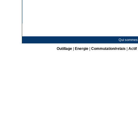
Qui sommes
Outillage
|
Energie
|
Commutation/relais
|
Actif