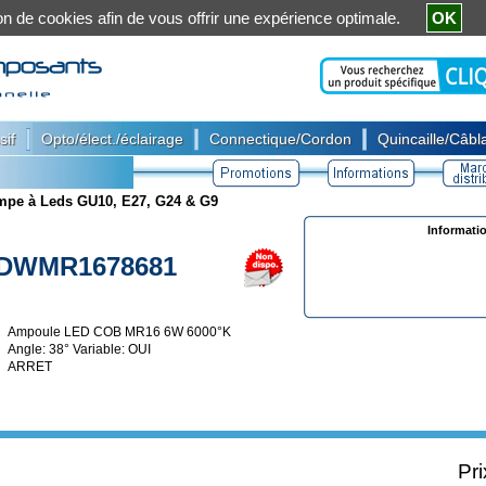
ation de cookies afin de vous offrir une expérience optimale.
OK
|
|
|
sif
Opto/élect./éclairage
Connectique/Cordon
Quincaille/Câbla
mpe à Leds GU10, E27, G24 & G9
Informati
DWMR1678681
Ampoule LED COB MR16 6W 6000°K
Angle: 38° Variable: OUI
ARRET
Pri