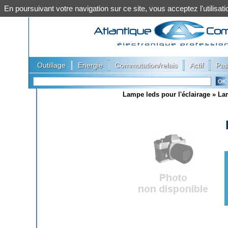
En poursuivant votre navigation sur ce site, vous acceptez l'utilis
|
|
|
|
Outillage
Energie
Commutation/relais
Actif
Pas
Lampe leds pour l'éclairage
»
La