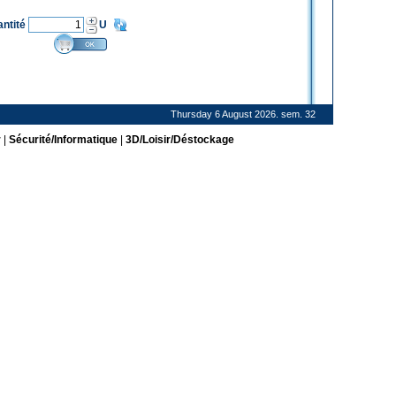
antité
U
Thursday 6 August 2026. sem. 32
r
|
Sécurité/Informatique
|
3D/Loisir/Déstockage