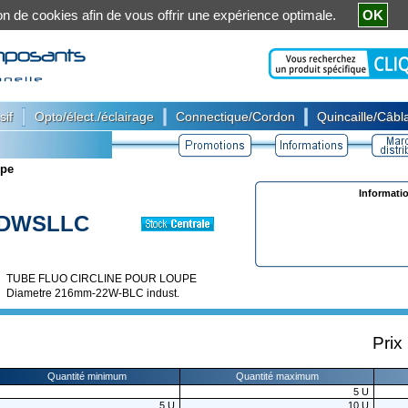
ation de cookies afin de vous offrir une expérience optimale.
OK
|
|
|
sif
Opto/élect./éclairage
Connectique/Cordon
Quincaille/Câbla
upe
Informati
DWSLLC
TUBE FLUO CIRCLINE POUR LOUPE
Diametre 216mm-22W-BLC indust.
Prix
Quantité minimum
Quantité maximum
5
U
5
U
10
U