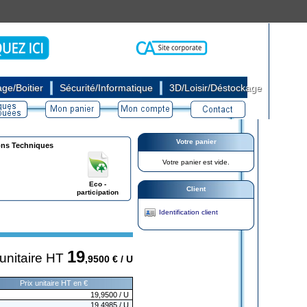
|
|
ge/Boitier
Sécurité/Informatique
3D/Loisir/Déstockage
Votre panier
ons Techniques
Votre panier est vide.
Eco -
Client
participation
Identification client
19
 unitaire HT
,9500
€ / U
Prix unitaire HT en €
19,9500
/ U
19,4985
/ U