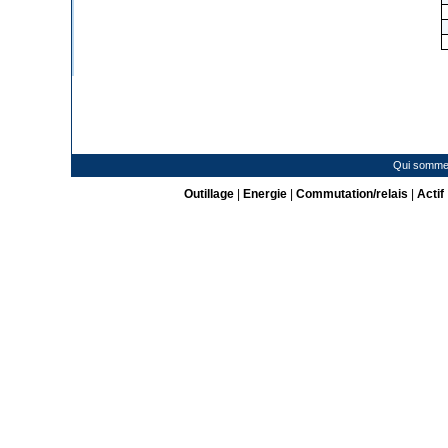
Qui somme
Outillage
|
Energie
|
Commutation/relais
|
Actif