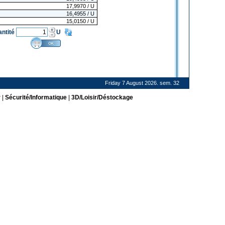
17,9970
/ U
16,4955
/ U
15,0150
/ U
antité
U
Friday 7 August 2026. sem. 32
r
|
Sécurité/Informatique
|
3D/Loisir/Déstockage