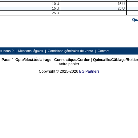
10
U
15
U
15
U
25
U
25
U
Qu
s-nous ?
|
Mentions légales
|
Conditions générales de vente
|
Contact
|
Passif
|
Opto/élect./éclairage
|
Connectique/Cordon
|
Quincaille/Câblage/Boitie
Votre panier
Copyright © 2025-2026
BG Partners