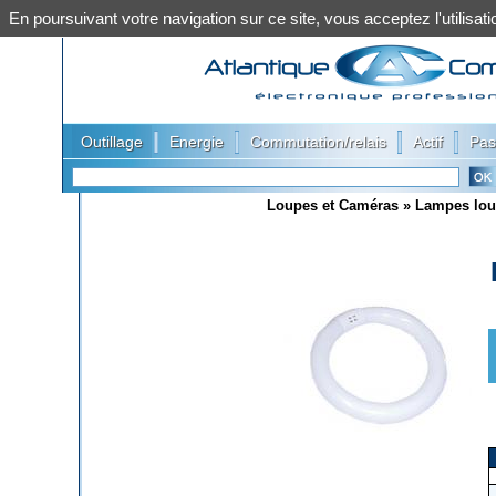
En poursuivant votre navigation sur ce site, vous acceptez l'utilis
|
|
|
|
Outillage
Energie
Commutation/relais
Actif
Pas
Loupes et Caméras
»
Lampes lo