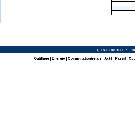
Qui sommes-nous ?
|
Me
Outillage
|
Energie
|
Commutation/relais
|
Actif
|
Passif
|
Opt