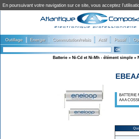
En poursuivant votre navigation sur ce site, vous acceptez l'utilis
|
|
|
|
|
Outillage
Energie
Commutation/relais
Actif
Passif
Op
Batterie
»
Ni-Cd et Ni-Mh - élément simple
»
EBEA
BATTERIE 
AA A COS
Qua