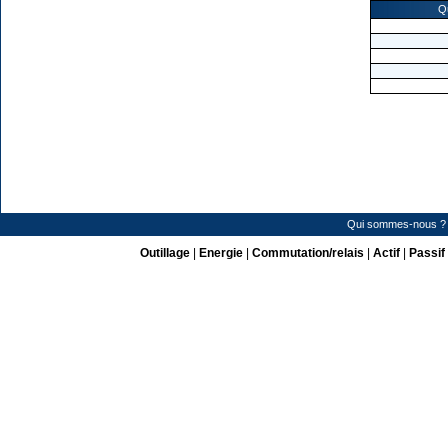
Q
Qui sommes-nous ?
Outillage
|
Energie
|
Commutation/relais
|
Actif
|
Passif