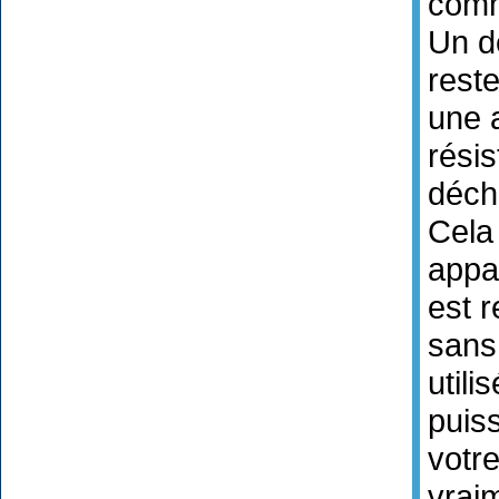
comme
Un d
rest
une 
résis
déch
Cela
appa
est r
sans
utili
puis
votr
vrai