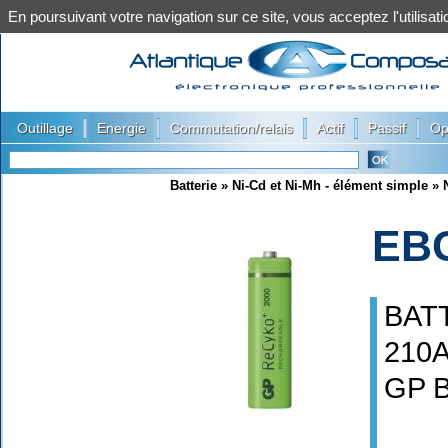
En poursuivant votre navigation sur ce site, vous acceptez l'utilis
|
|
|
|
|
Outillage
Energie
Commutation/relais
Actif
Passif
Op
Batterie
»
Ni-Cd et Ni-Mh - élément simple
»
EB
BAT
210
GP 