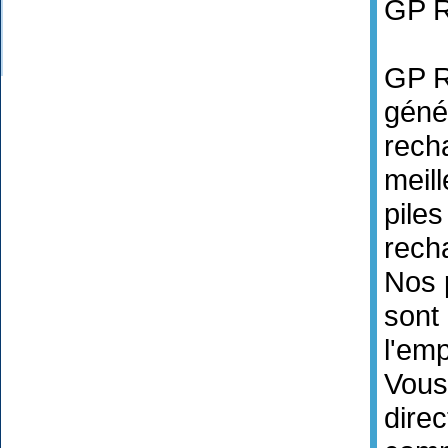
GP R
GP R
géné
rech
meill
piles
rech
Nos 
sont 
l'emp
Vous
dire