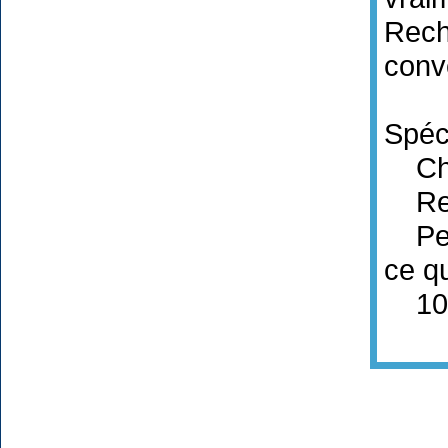
Recha
conv
Spéci
Char
Rest
Peuv
ce q
1000