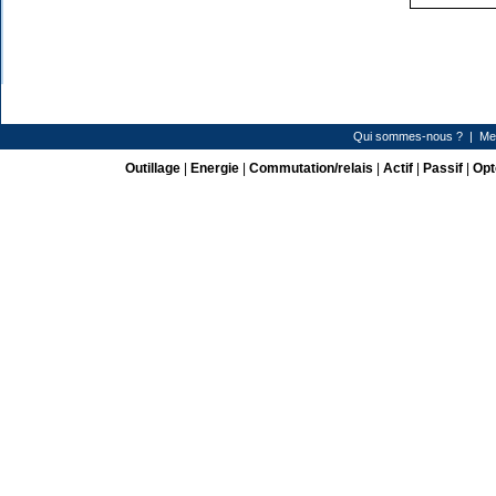
Qui sommes-nous ?
|
Me
Outillage
|
Energie
|
Commutation/relais
|
Actif
|
Passif
|
Opt