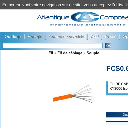
En poursuivant votre navigation sur ce site, vous acceptez l'utilis
|
|
|
|
|
Outillage
Energie
Commutation/relais
Actif
Passif
Op
Fil
»
Fil de câblage
»
Souple
FCS0.
FIL DE CA
KY3006 Iso
Qua