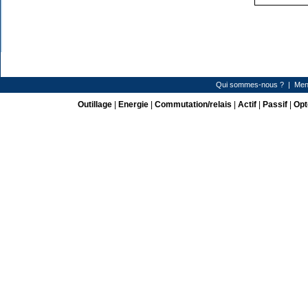
Qui sommes-nous ?
|
Men
Outillage
|
Energie
|
Commutation/relais
|
Actif
|
Passif
|
Opt