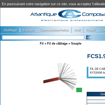
En poursuivant votre navigation sur ce site, vous acceptez l'utilis
|
|
|
|
|
Outillage
Energie
Commutation/relais
Actif
Passif
Op
Fil
»
Fil de câblage
»
Souple
FCS1.
FIL DE CA
KY33A06 Is
Qua