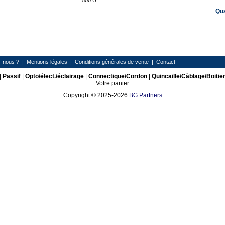
500
U
Qu
-nous ?
|
Mentions légales
|
Conditions générales de vente
|
Contact
|
Passif
|
Opto/élect./éclairage
|
Connectique/Cordon
|
Quincaille/Câblage/Boitie
Votre panier
Copyright © 2025-2026
BG Partners