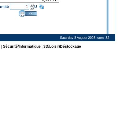
0,9800
/ U
antité
U
Saturday 8 August 2026. sem. 32
r
|
Sécurité/Informatique
|
3D/Loisir/Déstockage