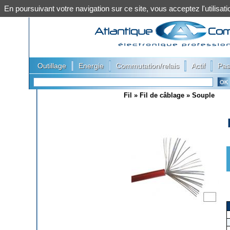
En poursuivant votre navigation sur ce site, vous acceptez l'utilis
|
|
|
|
Outillage
Energie
Commutation/relais
Actif
Pas
Fil
»
Fil de câblage
»
Souple