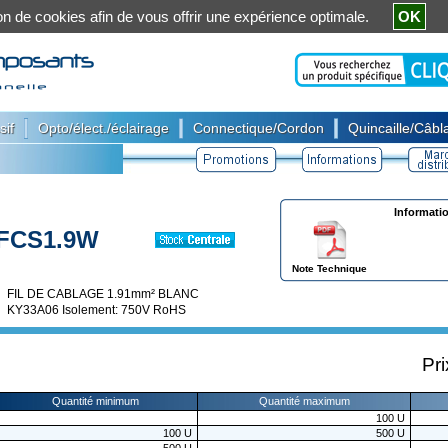
ation de cookies afin de vous offrir une expérience optimale.
OK
|
|
|
sif
Opto/élect./éclairage
Connectique/Cordon
Quincaille/Câbla
Informati
FCS1.9W
Note Technique
FIL DE CABLAGE 1.91mm² BLANC
KY33A06 Isolement: 750V RoHS
Pri
Quantité minimum
Quantité maximum
100
U
100
U
500
U