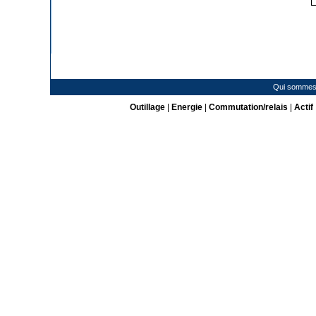
Qui sommes
Outillage
|
Energie
|
Commutation/relais
|
Actif