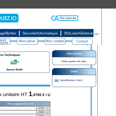
|
|
ge/Boitier
Sécurité/Informatique
3D/Loisir/Déstockage
Votre panier
ons Techniques
Votre panier est vide.
Norme RoHS
Client
Identification client
1
x unitaire HT
,4700
€ / U
Prix unitaire HT en €
1,4700
/ U
1,2250
/ U