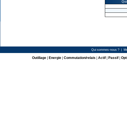
Qua
Qui sommes-nous ?
|
Me
Outillage
|
Energie
|
Commutation/relais
|
Actif
|
Passif
|
Opt