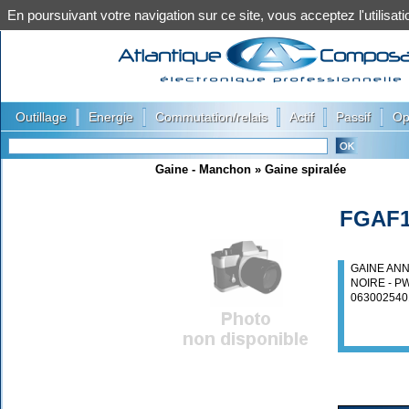
En poursuivant votre navigation sur ce site, vous acceptez l'utilis
|
|
|
|
|
Outillage
Energie
Commutation/relais
Actif
Passif
Op
Gaine - Manchon
»
Gaine spiralée
FGAF
GAINE AN
NOIRE - P
063002540