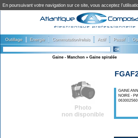
En poursuivant votre navigation sur ce site, vous acceptez l'utilis
|
|
|
|
|
Outillage
Energie
Commutation/relais
Actif
Passif
Op
Gaine - Manchon
»
Gaine spiralée
FGAF
GAINE AN
NOIRE - P
063002560