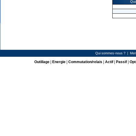
Qua
Qui sommes-nous ?
|
Men
Outillage
|
Energie
|
Commutation/relais
|
Actif
|
Passif
|
Opt