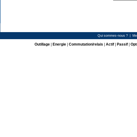
Qui sommes-nous ?
|
Me
Outillage
|
Energie
|
Commutation/relais
|
Actif
|
Passif
|
Opt