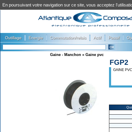
En poursuivant votre navigation sur ce site, vous acceptez l'utilis
|
|
|
|
|
Outillage
Energie
Commutation/relais
Actif
Passif
Op
Gaine - Manchon
»
Gaine pvc
FGP2
GAINE PVC
Qua