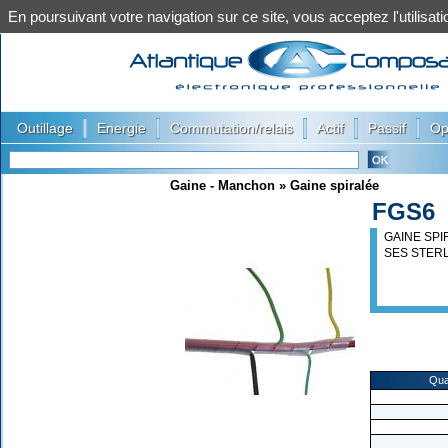
En poursuivant votre navigation sur ce site, vous acceptez l'utilis
|
|
|
|
|
Outillage
Energie
Commutation/relais
Actif
Passif
Op
Gaine - Manchon
»
Gaine spiralée
FGS6
GAINE SP
SES STERL
Qua