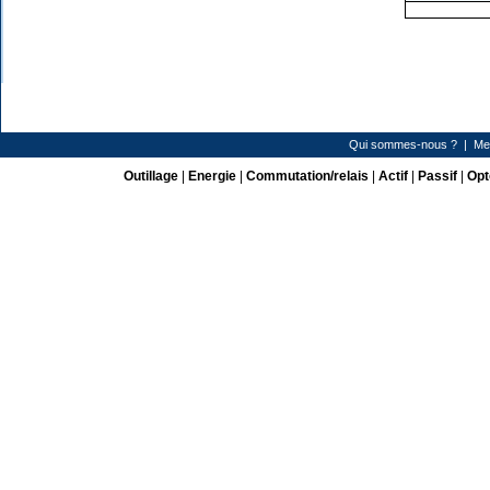
Qui sommes-nous ?
|
Me
Outillage
|
Energie
|
Commutation/relais
|
Actif
|
Passif
|
Opt