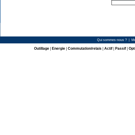
Qui sommes-nous ?
|
Me
Outillage
|
Energie
|
Commutation/relais
|
Actif
|
Passif
|
Opt