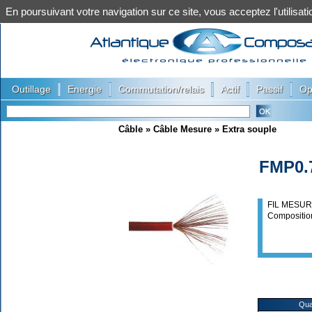
En poursuivant votre navigation sur ce site, vous acceptez l'utilis
|
|
|
|
|
Outillage
Energie
Commutation/relais
Actif
Passif
Op
Câble
»
Câble Mesure
»
Extra souple
FMP0.
FIL MESUR
Compositi
Qua