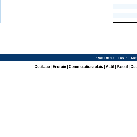
Qui sommes-nous ?
|
Men
Outillage
|
Energie
|
Commutation/relais
|
Actif
|
Passif
|
Opt