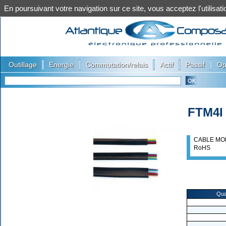
En poursuivant votre navigation sur ce site, vous acceptez l'utilis
|
|
|
|
|
Outillage
Energie
Commutation/relais
Actif
Passif
Op
FTM4I
CABLE MOD
RoHS
Qua