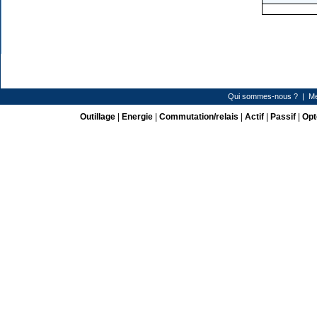
Qui sommes-nous ?
|
Me
Outillage
|
Energie
|
Commutation/relais
|
Actif
|
Passif
|
Opt