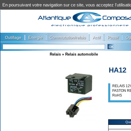
En poursuivant votre navigation sur ce site, vous acceptez l'utilis
|
|
|
|
|
Outillage
Energie
Commutation/relais
Actif
Passif
Op
Relais
»
Relais automobile
HA12
RELAIS 12
FASTON R
RoHS
Qua