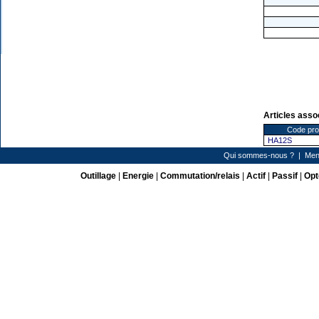
Articles asso
Code pro
HA12S
Qui sommes-nous ?
|
Men
Outillage
|
Energie
|
Commutation/relais
|
Actif
|
Passif
|
Opt