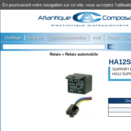
En poursuivant votre navigation sur ce site, vous acceptez l'utilis
|
|
|
|
|
Outillage
Energie
Commutation/relais
Actif
Passif
Op
Relais
»
Relais automobile
HA12S
SUPPORT F
HA12 SUP
Qua