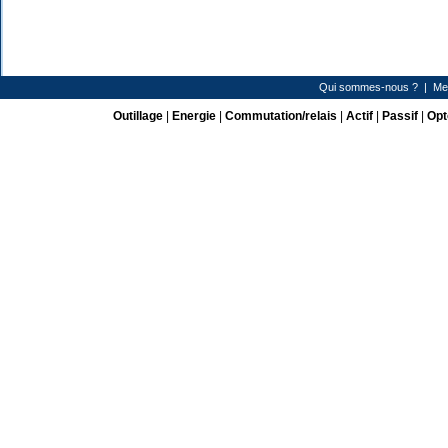
Qui sommes-nous ?
|
Me
Outillage
|
Energie
|
Commutation/relais
|
Actif
|
Passif
|
Opt