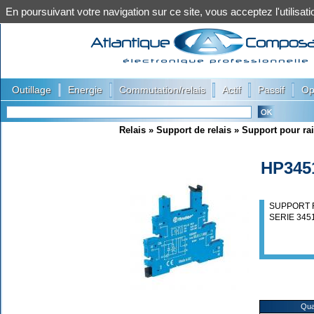
En poursuivant votre navigation sur ce site, vous acceptez l'utilis
|
|
|
|
|
Outillage
Energie
Commutation/relais
Actif
Passif
Op
Relais
»
Support de relais
»
Support pour rai
HP345
SUPPORT R
SERIE 345
Qua