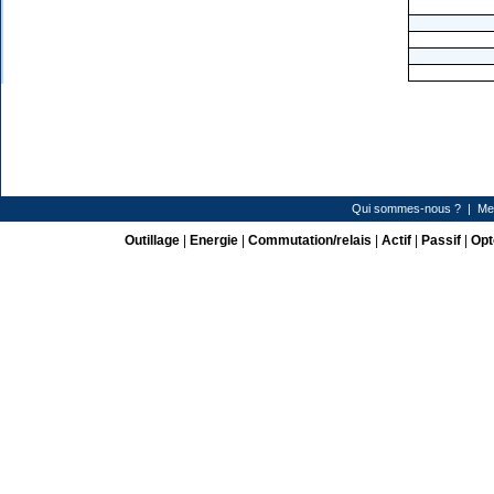
Qui sommes-nous ?
|
Me
Outillage
|
Energie
|
Commutation/relais
|
Actif
|
Passif
|
Opt