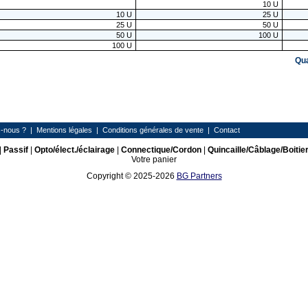
10
U
10
U
25
U
25
U
50
U
50
U
100
U
100
U
Qu
-nous ?
|
Mentions légales
|
Conditions générales de vente
|
Contact
|
Passif
|
Opto/élect./éclairage
|
Connectique/Cordon
|
Quincaille/Câblage/Boitie
Votre panier
Copyright © 2025-2026
BG Partners