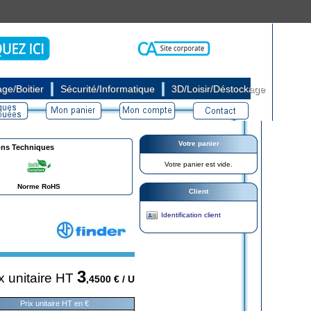
|
|
ge/Boitier
Sécurité/Informatique
3D/Loisir/Déstockage
Votre panier
ons Techniques
Votre panier est vide.
Norme RoHS
Client
Identification client
3
x unitaire HT
,4500
€ / U
Prix unitaire HT en €