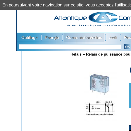
En poursuivant votre navigation sur ce site, vous acceptez l'utilis
|
|
|
|
Outillage
Energie
Commutation/relais
Actif
Pas
Relais
»
Relais de puissance pour