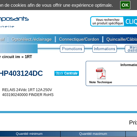
ation de cookies afin de vous offrir une expérience optimale.
OK
|
|
|
sif
Opto/élect./éclairage
Connectique/Cordon
Quincaille/Câbla
 circuit im
»
1RT
Informati
HP403124DC
Note Technique
RELAIS 24Vdc 1RT 12A 250V
403190240000 FINDER RoHS
Pri
Quantité minimum
Quantité maximum