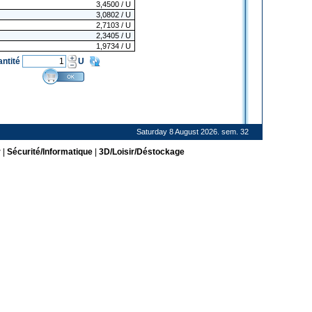
3,4500
/ U
3,0802
/ U
2,7103
/ U
2,3405
/ U
1,9734
/ U
antité
U
Saturday 8 August 2026. sem. 32
r
|
Sécurité/Informatique
|
3D/Loisir/Déstockage