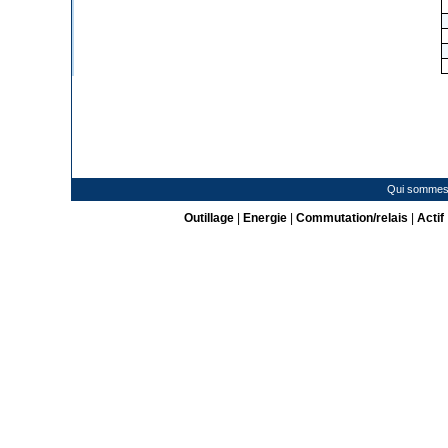
Qui sommes
Outillage
|
Energie
|
Commutation/relais
|
Actif