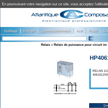
En poursuivant votre navigation sur ce site, vous acceptez l'utilis
|
|
|
|
|
Outillage
Energie
Commutation/relais
Actif
Passif
Op
Relais
»
Relais de puissance pour circuit im
HP406
RELAIS 11
406181250
Qua