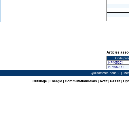
Articles asso
Code prod
HP4052CI
HP4052R-1
Qui sommes-nous ?
|
Men
Outillage
|
Energie
|
Commutation/relais
|
Actif
|
Passif
|
Opt