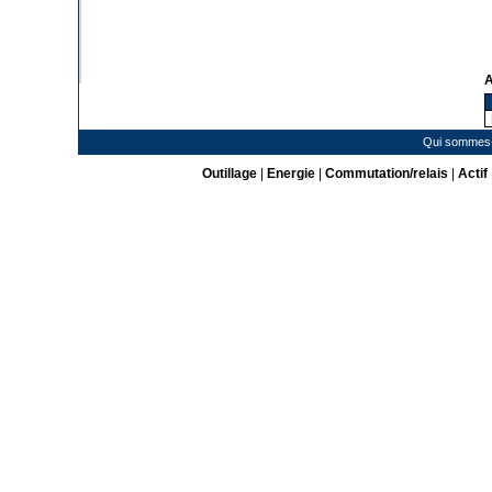
A
Qui sommes
Outillage
|
Energie
|
Commutation/relais
|
Actif