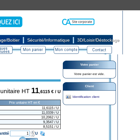
|
|
ge/Boitier
Sécurité/Informatique
3D/Loisir/Déstockage
Votre panier
Votre panier est vide.
Client
11
 unitaire HT
,6115
€ / U
Identification client
Prix unitaire HT en €
11,6115
/ U
11,0339
/ U
10,2062
/ U
9,3547
/ U
8,5151
/ U
antité
U