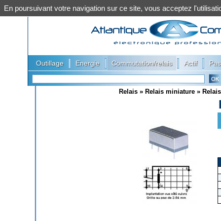
En poursuivant votre navigation sur ce site, vous acceptez l'utilis
|
|
|
|
Outillage
Energie
Commutation/relais
Actif
Pas
Relais
»
Relais miniature
»
Relais