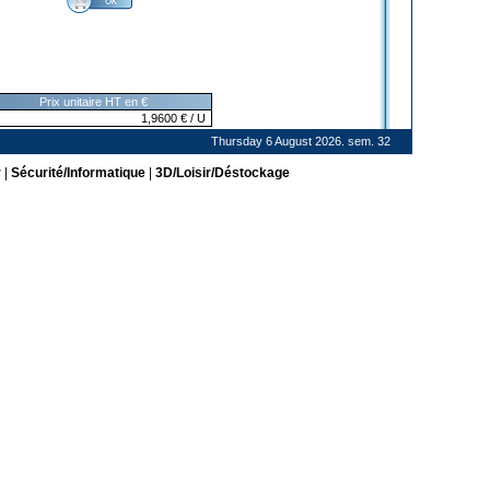
Prix unitaire HT en €
1,9600
€
/ U
Thursday 6 August 2026. sem. 32
r
|
Sécurité/Informatique
|
3D/Loisir/Déstockage