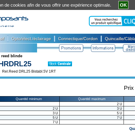
ation de cookies afin de vous offrir une expérience optimale.
OK
|
|
|
sif
Opto/élect./éclairage
Connectique/Cordon
Quincaille/Câbla
 reed blinde
HRDRL25
Rel.Reed DRL25 Bistabl.5V 1RT
Prix
Quantité minimum
Quantité maximum
2
U
2
U
3
U
3
U
5
U
5
U
7
U
7
U
Qu