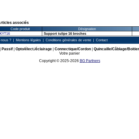
rticles associés
Code produit
Désignation
KYT16
Support tulipe 16 broches
-nous ?
|
Mentions légales
|
Conditions générales de vente
|
Contact
|
Passif
|
Opto/élect./éclairage
|
Connectique/Cordon
|
Quincaille/Câblage/Boitie
Votre panier
Copyright © 2025-2026
BG Partners