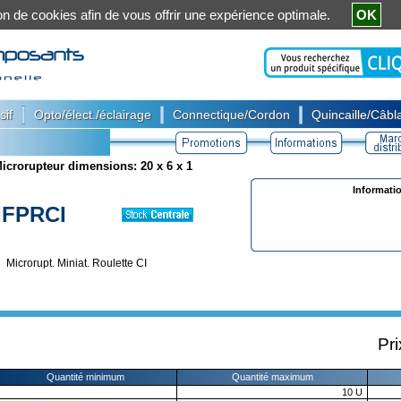
ation de cookies afin de vous offrir une expérience optimale.
OK
|
|
|
sif
Opto/élect./éclairage
Connectique/Cordon
Quincaille/Câbla
icrorupteur dimensions: 20 x 6 x 1
Informati
IFPRCI
Microrupt. Miniat. Roulette CI
Pri
Quantité minimum
Quantité maximum
10
U