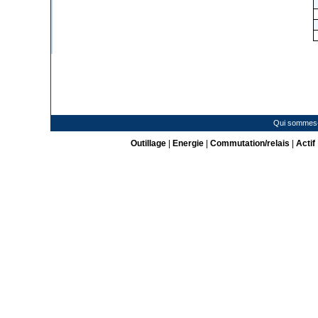
Qui sommes
Outillage
|
Energie
|
Commutation/relais
|
Actif