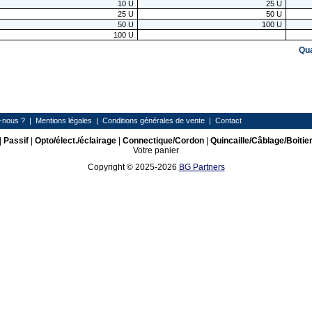
10
U
25
U
25
U
50
U
50
U
100
U
100
U
Qu
-nous ?
|
Mentions légales
|
Conditions générales de vente
|
Contact
|
Passif
|
Opto/élect./éclairage
|
Connectique/Cordon
|
Quincaille/Câblage/Boitie
Votre panier
Copyright © 2025-2026
BG Partners