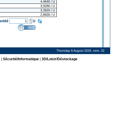
4,4640
/ U
3,9280
/ U
3,3920
/ U
2,8600
/ U
antité
U
Thursday 6 August 2026. sem. 32
r
|
Sécurité/Informatique
|
3D/Loisir/Déstockage