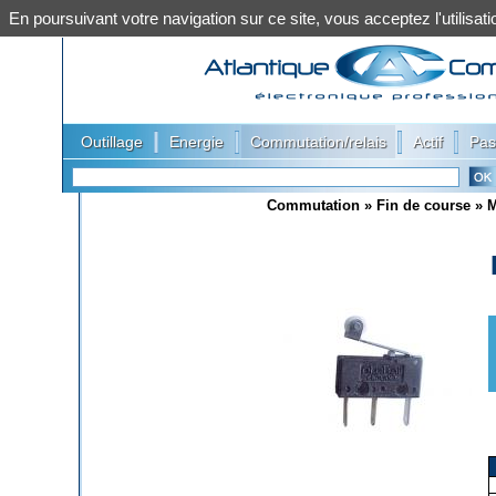
En poursuivant votre navigation sur ce site, vous acceptez l'utilis
|
|
|
|
Outillage
Energie
Commutation/relais
Actif
Pas
Commutation
»
Fin de course
»
M