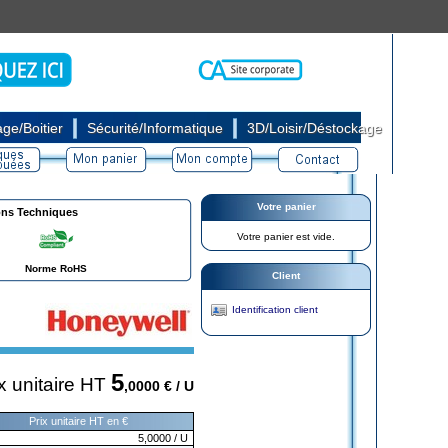
|
|
ge/Boitier
Sécurité/Informatique
3D/Loisir/Déstockage
Votre panier
ons Techniques
Votre panier est vide.
Norme RoHS
Client
Identification client
5
x unitaire HT
,0000
€ / U
Prix unitaire HT en €
5,0000
/ U