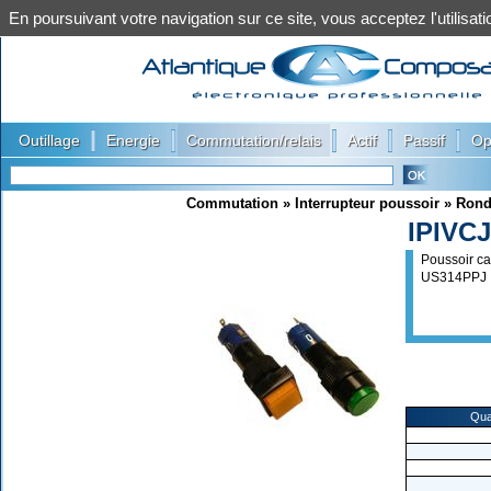
En poursuivant votre navigation sur ce site, vous acceptez l'utilis
|
|
|
|
|
Outillage
Energie
Commutation/relais
Actif
Passif
Op
Commutation
»
Interrupteur poussoir
»
Rond
IPIVCJ
Poussoir ca
US314PPJ
Qua