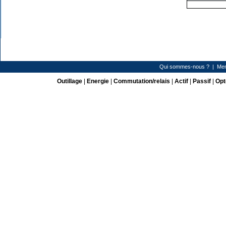
Qui sommes-nous ?
|
Men
Outillage
|
Energie
|
Commutation/relais
|
Actif
|
Passif
|
Opt