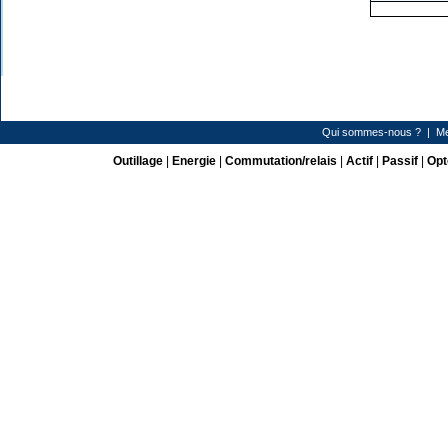
Qui sommes-nous ?
|
Me
Outillage
|
Energie
|
Commutation/relais
|
Actif
|
Passif
|
Opt