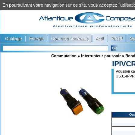
En poursuivant votre navigation sur ce site, vous acceptez l'utilis
|
|
|
|
|
Outillage
Energie
Commutation/relais
Actif
Passif
Op
Commutation
»
Interrupteur poussoir
»
Rond
IPIVC
Poussoir ca
US314PPR
Qua