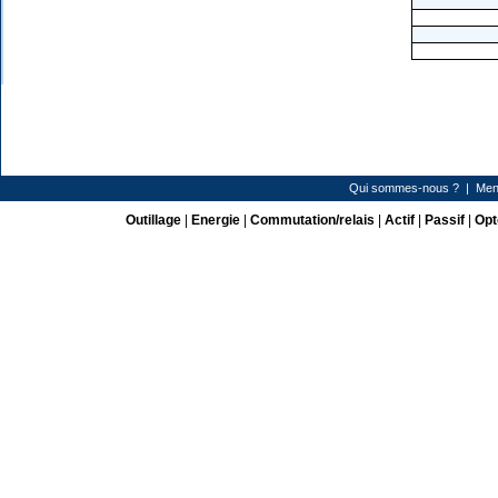
Qui sommes-nous ?
|
Men
Outillage
|
Energie
|
Commutation/relais
|
Actif
|
Passif
|
Opt