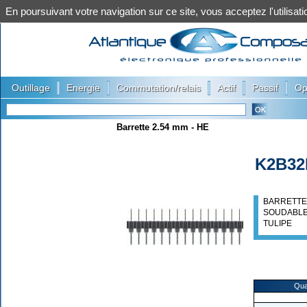
En poursuivant votre navigation sur ce site, vous acceptez l'utilis
|
|
|
|
|
Outillage
Energie
Commutation/relais
Actif
Passif
Op
Barrette 2.54 mm - HE
K2B32
BARRETTE 
SOUDABLE
TULIPE
Qua