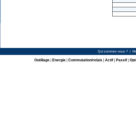
Qui sommes-nous ?
|
Me
Outillage
|
Energie
|
Commutation/relais
|
Actif
|
Passif
|
Opt