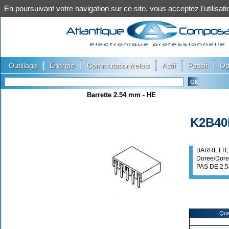
En poursuivant votre navigation sur ce site, vous acceptez l'utilis
|
|
|
|
|
Outillage
Energie
Commutation/relais
Actif
Passif
Op
Barrette 2.54 mm - HE
K2B40
BARRETTE
Doree/Dore
PAS DE 2.
Qua