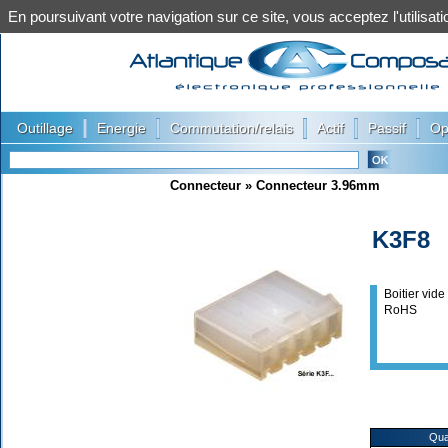
En poursuivant votre navigation sur ce site, vous acceptez l'utilis
|
|
|
|
|
Outillage
Energie
Commutation/relais
Actif
Passif
Op
Connecteur
»
Connecteur 3.96mm
K3F8
Boitier vid
RoHS
Qua