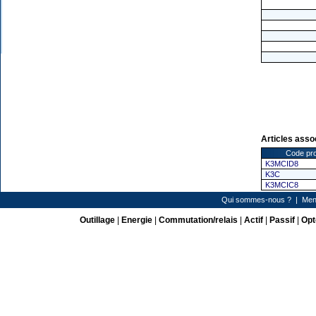
Articles asso
Code pro
K3MCID8
K3C
K3MCIC8
Qui sommes-nous ?
|
Men
Outillage
|
Energie
|
Commutation/relais
|
Actif
|
Passif
|
Opt