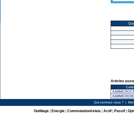
Qua
Articles asso
Code 
KAMMICROC
KAMMICROM
Qui sommes-nous ?
|
Men
Outillage
|
Energie
|
Commutation/relais
|
Actif
|
Passif
|
Opt