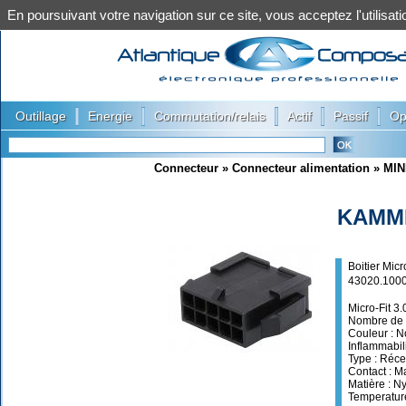
En poursuivant votre navigation sur ce site, vous acceptez l'utilis
|
|
|
|
|
Outillage
Energie
Commutation/relais
Actif
Passif
Op
Connecteur
»
Connecteur alimentation
»
MIN
KAMM
Boitier Mic
43020.100
Micro-Fit 3
Nombre de 
Couleur : N
Inflammabili
Type : Réce
Contact : M
Matière : N
Temperatur