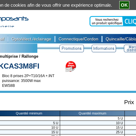
ation de cookies afin de vous offrir une expérience optimale.
OK
|
|
|
sif
Opto/élect./éclairage
Connectique/Cordon
Quincaille/Câbla
multiprise / Rallonge
KCAS3M8FI
Bloc 8 prises 2P+T10/16A +.INT
puissance: 3500W max
EWS8B
Prix
Quantité minimum
Quantité maximum
5
U
5
U
10
U
10
U
15
U
15
U
25
U