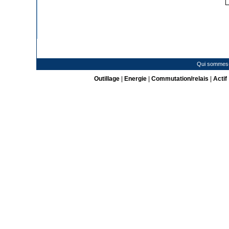
Qui sommes
Outillage
|
Energie
|
Commutation/relais
|
Actif