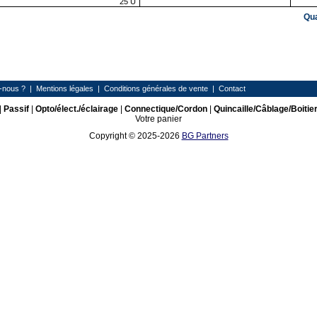
25
U
Qu
-nous ?
|
Mentions légales
|
Conditions générales de vente
|
Contact
|
Passif
|
Opto/élect./éclairage
|
Connectique/Cordon
|
Quincaille/Câblage/Boitie
Votre panier
Copyright © 2025-2026
BG Partners