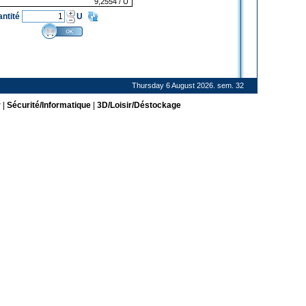
9,2554
/ U
antité
U
Thursday 6 August 2026. sem. 32
r
|
Sécurité/Informatique
|
3D/Loisir/Déstockage