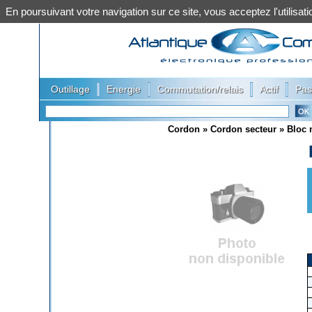
En poursuivant votre navigation sur ce site, vous acceptez l'utilis
|
|
|
|
Outillage
Energie
Commutation/relais
Actif
Pas
Cordon
»
Cordon secteur
»
Bloc 