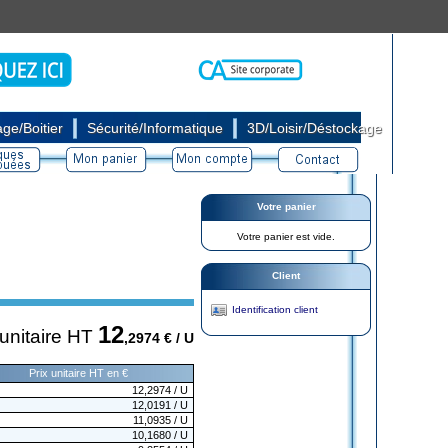
|
|
ge/Boitier
Sécurité/Informatique
3D/Loisir/Déstockage
Votre panier
Votre panier est vide.
Client
Identification client
12
 unitaire HT
,2974
€ / U
Prix unitaire HT en €
12,2974
/ U
12,0191
/ U
11,0935
/ U
10,1680
/ U