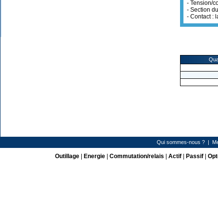
- Tension/
- Section d
- Contact : 
Qua
Qui sommes-nous ?
|
Me
Outillage
|
Energie
|
Commutation/relais
|
Actif
|
Passif
|
Opt