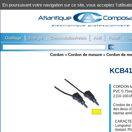
En poursuivant votre navigation sur ce site, vous acceptez l'utilis
|
|
|
|
|
Outillage
Energie
Commutation/relais
Actif
Passif
Op
Cordon
»
Cordon de mesure
»
Cordon de m
KCB41
CORDON M
PVC 0.75m
2110-100J
Cordon de m
des deux cô
reprise arri
CARACTER
- Longueur
- Isolant: P