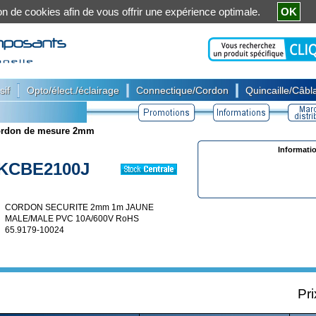
ation de cookies afin de vous offrir une expérience optimale.
OK
|
|
|
sif
Opto/élect./éclairage
Connectique/Cordon
Quincaille/Câbla
rdon de mesure 2mm
Informati
KCBE2100J
CORDON SECURITE 2mm 1m JAUNE
MALE/MALE PVC 10A/600V RoHS
65.9179-10024
Pri