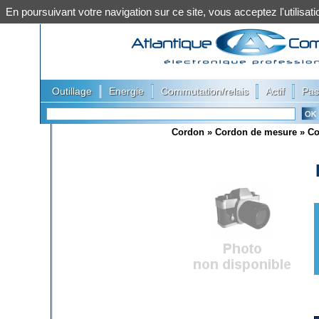
En poursuivant votre navigation sur ce site, vous acceptez l'utilis
|
|
|
|
Outillage
Energie
Commutation/relais
Actif
Pas
Cordon
»
Cordon de mesure
»
Co