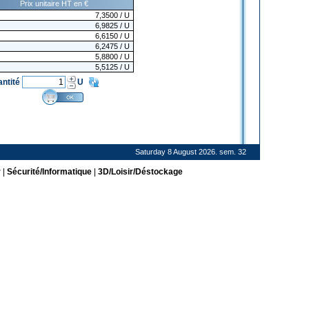
Prix unitaire HT en €
7,3500
/ U
6,9825
/ U
6,6150
/ U
6,2475
/ U
5,8800
/ U
5,5125
/ U
antité
U
Saturday 8 August 2026. sem. 32
r
|
Sécurité/Informatique
|
3D/Loisir/Déstockage