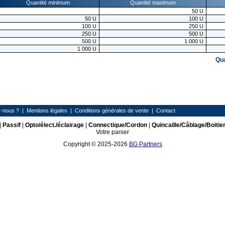
Quantité minimum
Quantité maximum
50
U
50
U
100
U
100
U
250
U
250
U
500
U
500
U
1 000
U
1 000
U
Qu
-nous ?
|
Mentions légales
|
Conditions générales de vente
|
Contact
|
Passif
|
Opto/élect./éclairage
|
Connectique/Cordon
|
Quincaille/Câblage/Boitie
Votre panier
Copyright © 2025-2026
BG Partners