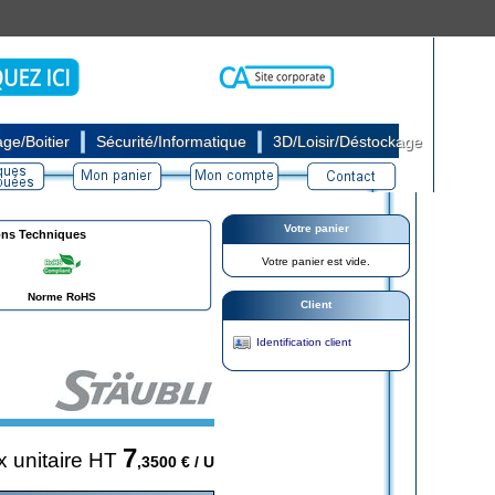
|
|
ge/Boitier
Sécurité/Informatique
3D/Loisir/Déstockage
Votre panier
ons Techniques
Votre panier est vide.
Norme RoHS
Client
Identification client
7
x unitaire HT
,3500
€ / U