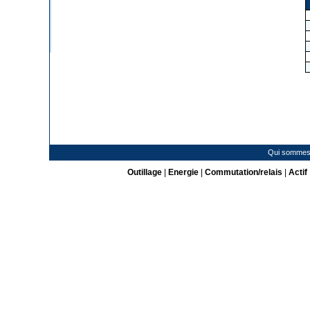
Qui sommes
Outillage
|
Energie
|
Commutation/relais
|
Actif