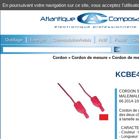
En poursuivant votre navigation sur ce site, vous acceptez l'utilis
|
|
|
|
|
Outillage
Energie
Commutation/relais
Actif
Passif
Op
Cordon
»
Cordon de mesure
»
Cordon de me
KCBE4
CORDON S
MALE/MALE
66.2014-1
Cordon de m
des deux cô
à lamelle av
CARACTER
- Couleur :
- Longueur