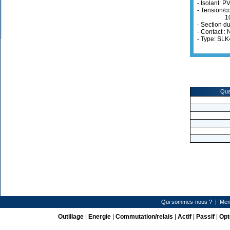
- Isolant: P
- Tension/co
1000V,C
- Section d
- Contact : 
- Type: SL
Qua
Qui sommes-nous ?
|
Men
Outillage
|
Energie
|
Commutation/relais
|
Actif
|
Passif
|
Opt