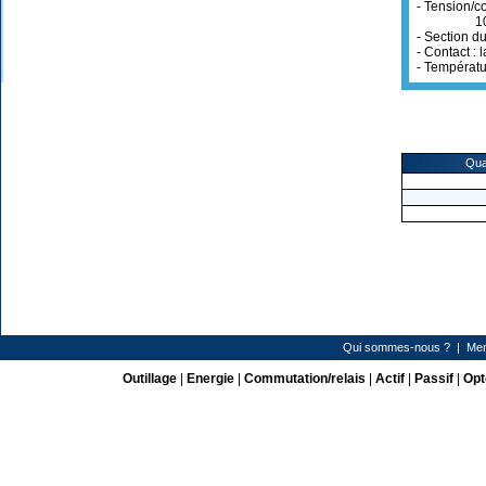
- Tension/c
1000V C
- Section d
- Contact : 
- Températu
Qua
Qui sommes-nous ?
|
Men
Outillage
|
Energie
|
Commutation/relais
|
Actif
|
Passif
|
Opt