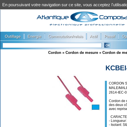
En poursuivant votre navigation sur ce site, vous acceptez l'utilis
|
|
|
|
|
Outillage
Energie
Commutation/relais
Actif
Passif
Op
Cordon
»
Cordon de mesure
»
Cordon de me
KCBEI
CORDON S
MALE/MALE
2614-IEC-
Cordon de m
des deux cô
avec reprise
CARACTER
- Longueur
- Isolant: 