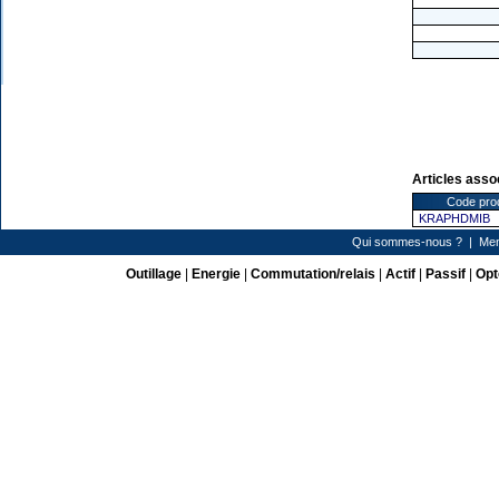
Articles asso
Code prod
KRAPHDMIB
Qui sommes-nous ?
|
Men
Outillage
|
Energie
|
Commutation/relais
|
Actif
|
Passif
|
Opt