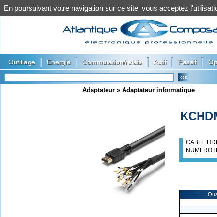
En poursuivant votre navigation sur ce site, vous acceptez l'utilis
|
|
|
|
|
Outillage
Energie
Commutation/relais
Actif
Passif
Op
Adaptateur
»
Adaptateur informatique
KCHD
CABLE HDM
NUMEROTE
Qua