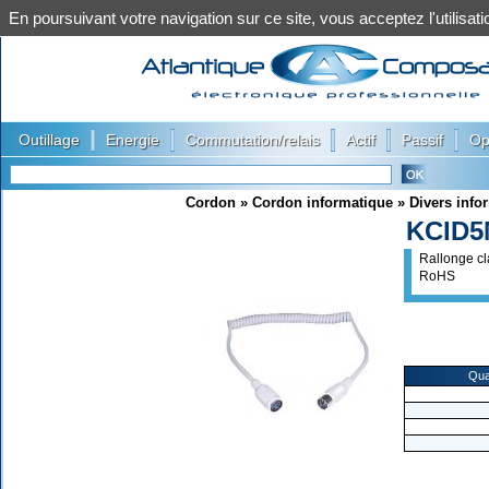
En poursuivant votre navigation sur ce site, vous acceptez l'utilis
|
|
|
|
|
Outillage
Energie
Commutation/relais
Actif
Passif
Op
Cordon
»
Cordon informatique
»
Divers info
KCID5
Rallonge cl
RoHS
Qua