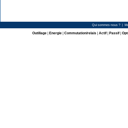
Qui sommes-nous ?
|
Me
Outillage
|
Energie
|
Commutation/relais
|
Actif
|
Passif
|
Opt