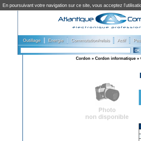
En poursuivant votre navigation sur ce site, vous acceptez l'utilis
|
|
|
|
Outillage
Energie
Commutation/relais
Actif
Pas
Cordon
»
Cordon informatique
»