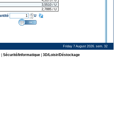
4,3173
/ U
3,5510
/ U
2,7885
/ U
antité
U
Friday 7 August 2026. sem. 32
r
|
Sécurité/Informatique
|
3D/Loisir/Déstockage