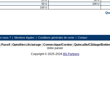
25
U
50
U
50
U
100
U
100
U
Qu
s-nous ?
|
Mentions légales
|
Conditions générales de vente
|
Contact
|
Passif
|
Opto/élect./éclairage
|
Connectique/Cordon
|
Quincaille/Câblage/Boitie
Votre panier
Copyright © 2025-2026
BG Partners