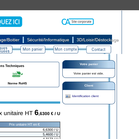
|
|
ge/Boitier
Sécurité/Informatique
3D/Loisir/Déstockage
Votre panier
ons Techniques
Votre panier est vide.
Norme RoHS
Client
Identification client
6
x unitaire HT
,6300
€ / U
Prix unitaire HT en €
6,6300
/ U
5,4600
/ U