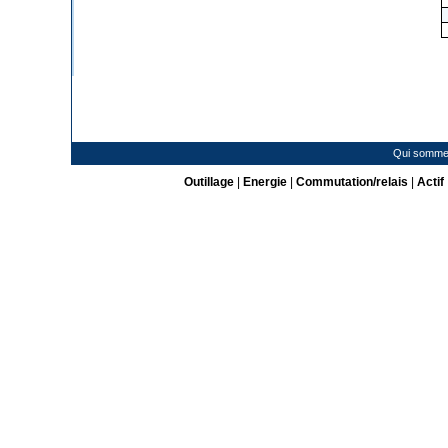
Qui somme
Outillage
|
Energie
|
Commutation/relais
|
Actif