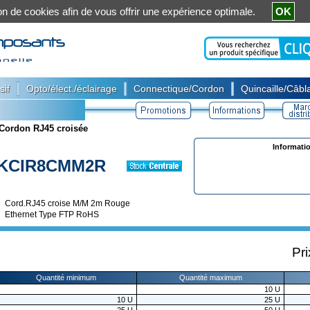
ation de cookies afin de vous offrir une expérience optimale.
OK
|
|
|
sif
Opto/élect./éclairage
Connectique/Cordon
Quincaille/Câbla
Cordon RJ45 croisée
Informati
KCIR8CMM2R
Cord.RJ45 croise M/M 2m Rouge
Ethernet Type FTP RoHS
Pri
Quantité minimum
Quantité maximum
10
U
10
U
25
U