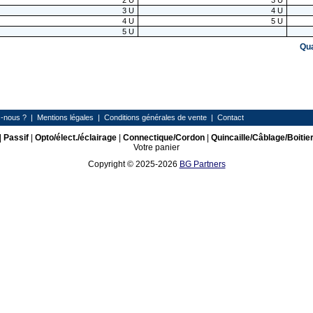
2
U
3
U
3
U
4
U
4
U
5
U
5
U
Qu
-nous ?
|
Mentions légales
|
Conditions générales de vente
|
Contact
|
Passif
|
Opto/élect./éclairage
|
Connectique/Cordon
|
Quincaille/Câblage/Boitie
Votre panier
Copyright © 2025-2026
BG Partners