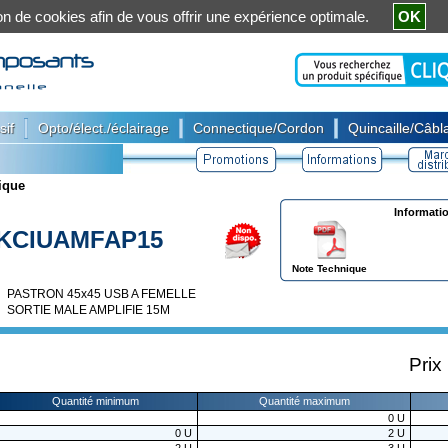
ation de cookies afin de vous offrir une expérience optimale.
OK
|
|
|
sif
Opto/élect./éclairage
Connectique/Cordon
Quincaille/Câbla
ique
Informati
KCIUAMFAP15
Note Technique
PASTRON 45x45 USB A FEMELLE
SORTIE MALE AMPLIFIE 15M
Prix
Quantité minimum
Quantité maximum
0
U
0
U
2
U