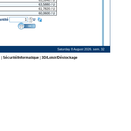
65,3940
/ U
63,5880
/ U
61,7820
/ U
60,0600
/ U
antité
U
Saturday 8 August 2026. sem. 32
r
|
Sécurité/Informatique
|
3D/Loisir/Déstockage