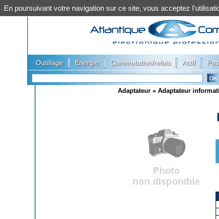
En poursuivant votre navigation sur ce site, vous acceptez l'utilis
|
|
|
|
Outillage
Energie
Commutation/relais
Actif
Pas
Adaptateur
»
Adaptateur informat