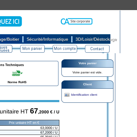
|
|
ge/Boitier
Sécurité/Informatique
3D/Loisir/Déstockage
Votre panier
ons Techniques
Votre panier est vide.
Norme RoHS
Client
Identification client
67
 unitaire HT
,2000
€ / U
Prix unitaire HT en €
63,0000
/ U
67,2000
/ U