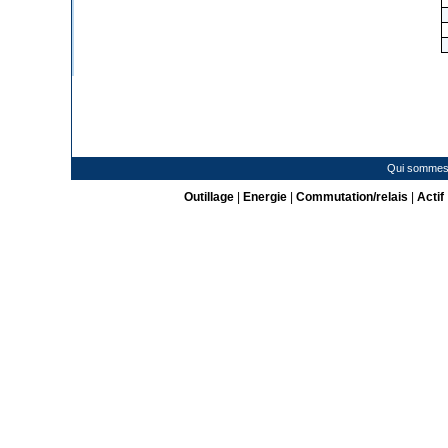
Qui sommes
Outillage
|
Energie
|
Commutation/relais
|
Actif