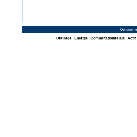
Qui somme
Outillage
|
Energie
|
Commutation/relais
|
Actif