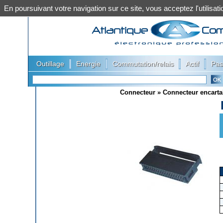
En poursuivant votre navigation sur ce site, vous acceptez l'utilis
|
|
|
|
Outillage
Energie
Commutation/relais
Actif
Pas
Connecteur
»
Connecteur encarta