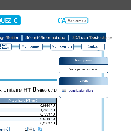
|
|
ge/Boitier
Sécurité/Informatique
3D/Loisir/Déstockage
Votre panier
Votre panier est vide.
Client
0
x unitaire HT
,9860
€ / U
Identification client
Prix unitaire HT en €
0,9860
/ U
1,2181
/ U
0,7539
/ U
0,5219
/ U
0,2903
/ U
antité
U