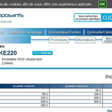
ation de cookies afin de vous offrir une expérience optimale.
OK
|
|
|
sif
Opto/élect./éclairage
Connectique/Cordon
Quincaille/Câbla
ble
KE220
Encartable 2X10 -double face
2,54mm
Pri
Quantité minimum
Quantité maximum
50
U
50
U
100
U
100
U
200
U
200
U
300
U
300
U
Qu