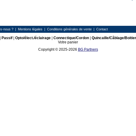
s-nous ?
|
Mentions légales
|
Conditions générales de vente
|
Contact
|
Passif
|
Opto/élect./éclairage
|
Connectique/Cordon
|
Quincaille/Câblage/Boitie
Votre panier
Copyright © 2025-2026
BG Partners