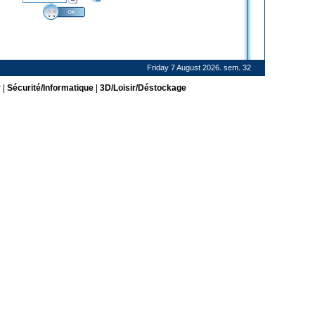
Friday 7 August 2026. sem. 32
r
|
Sécurité/Informatique
|
3D/Loisir/Déstockage